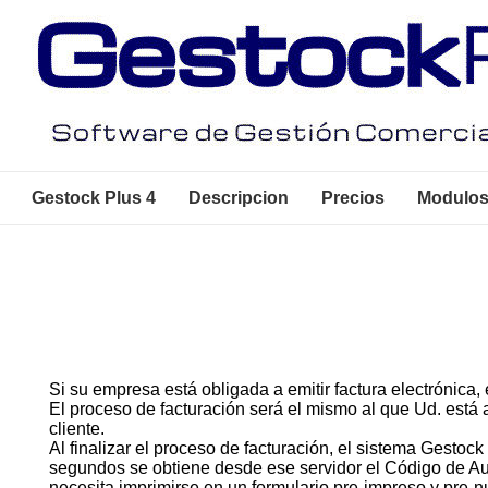
↓
Skip
to
Main
Content
Main
Gestock Plus 4
Descripcion
Precios
Modulos
Navigation
Si su empresa está obligada a emitir factura electrónica, 
El proceso de facturación será el mismo al que Ud. está 
cliente.
Al finalizar el proceso de facturación, el sistema Gestoc
segundos se obtiene desde ese servidor el Código de Auto
necesita imprimirse en un formulario pre-impreso y pre